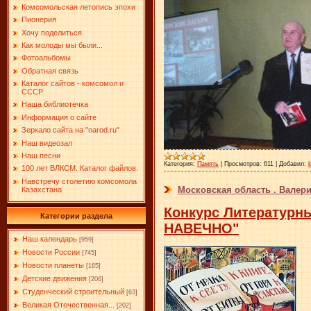
Комсомольская летопись эпохи
Пионерия
Хочу поделиться
Как молоды мы были...
Фотоальбомы
Обратная связь
Каталог сайтов - комсомол и
СССР
Наша библиотечка
Информация о сайте
Зеркало сайта на "narоd.ru"
Наш видеозал
Наш песни
Категория:
Память
|
Просмотров:
611
|
Добавил:
100 лет ВЛКСМ. Каталог файлов.
Навстречу столетию комсомола
Московская область . Вале
Казахстана
Конкурс Литератур
Категории раздела
НАВЕЧНО"
Наш календарь
[959]
Новости России
[745]
Новости планеты
[165]
Детские движения
[206]
Студенческий строительный
[63]
Великая Отечественная...
[202]