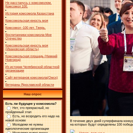
Не расстанусь с комсомолом.
Комсомол 100.
История комсомола Казахстана
Комсомольская юность моя
Комсомол -100 лет. Тверь.
Воспитанники комсомола-Мое
Отечество
Комсомольская юность моя
(Ивановская область)
Комсомольская площадь (Нижний
Новгород)
Из истории Челябинской областной
организации
Сайт ветеранов комсомола(Омск)
Ветераны Ярославской области
Наш опрос
Есть ли будущее у комсомола?
Нет, это прекрасный, но
пройденный этап
Есть, но возродить его надо на
новой основе
В течение двух дней суперфинала конку
Молодежи не нужны
на которых будут определены 100 победи
идеологические организации
Молодежи нужно много
...
Читать дальше »