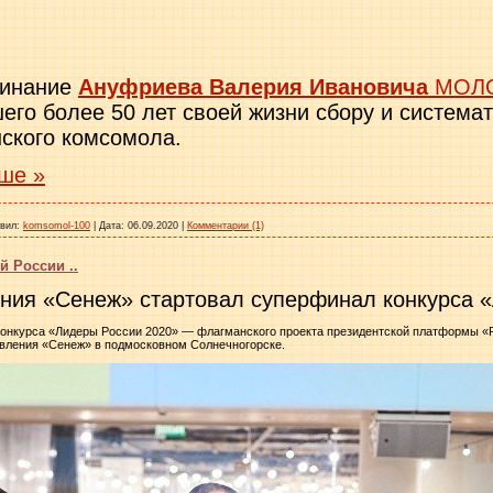
минание
Ануфриева Валерия Ивановича
МОЛ
шего более 50 лет своей жизни сбору и система
нского комсомола.
ше »
вил:
komsomol-100
|
Дата:
06.09.2020
|
Комментарии (1)
 России ..
ния «Сенеж» стартовал суперфинал конкурса 
онкурса «Лидеры России 2020» — флагманского проекта президентской платформы «
авления «Сенеж» в подмосковном Солнечногорске.