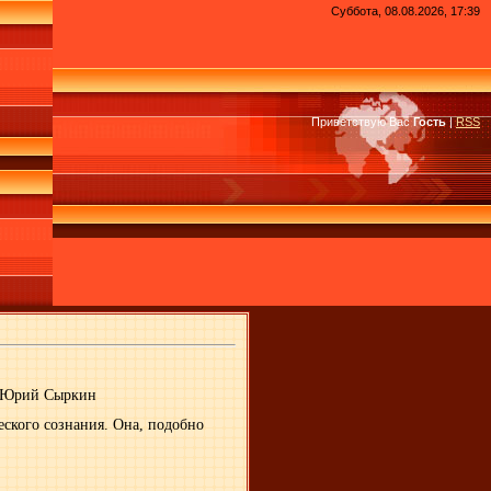
Суббота, 08.08.2026, 17:39
Приветствую Вас
Гость
|
RSS
Юрий Сыркин
ского сознания. Она, подобно