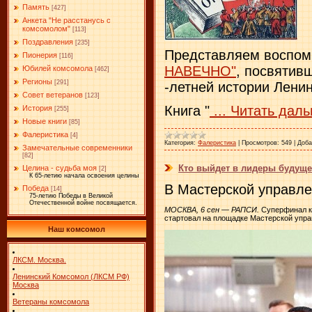
Память
[427]
Анкета "Не расстанусь с
комсомолом"
[113]
Поздравления
[235]
Представляем воспо
Пионерия
[116]
НАВЕЧНО"
, посвятив
Юбилей комсомола
[462]
Регионы
[291]
-летней истории Лени
Совет ветеранов
[123]
Книга "
...
Читать даль
История
[255]
Новые книги
[85]
Фалеристика
[4]
Категория:
Фалеристика
|
Просмотров:
549
|
Доба
Замечательные современники
[82]
Кто выйдет в лидеры будущей
Целина - судьба моя
[2]
К 65-летию начала освоения целины
В Мастерской управле
Победа
[14]
75-летию Победы в Великой
Отечественной войне посвящается.
МОСКВА, 6 сен — РАПСИ.
Суперфинал к
стартовал на площадке Мастерской упр
Наш комсомол
ЛКСМ. Москва.
Ленинский Комсомол (ЛКСМ РФ)
Москва
Ветераны комсомола