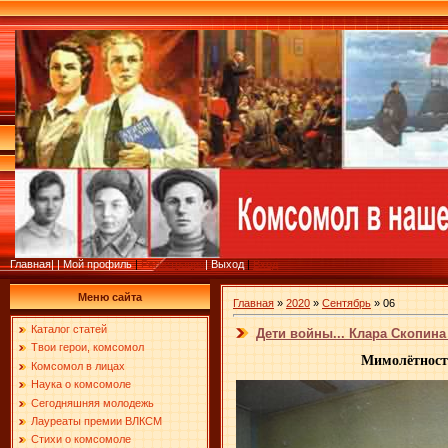
Главная
|
|
Мой профиль
|
Регистрация
|
Выход
|
Вход
Меню сайта
Главная
»
2020
»
Сентябрь
»
06
Каталог статей
Дети войны... Клара Скопина
Твои герои, комсомол
Мимолётность
Комсомол в лицах
Наука о комсомоле
Сегодняшняя молодежь
Лауреаты премии ВЛКСМ
Стихи о комсомоле