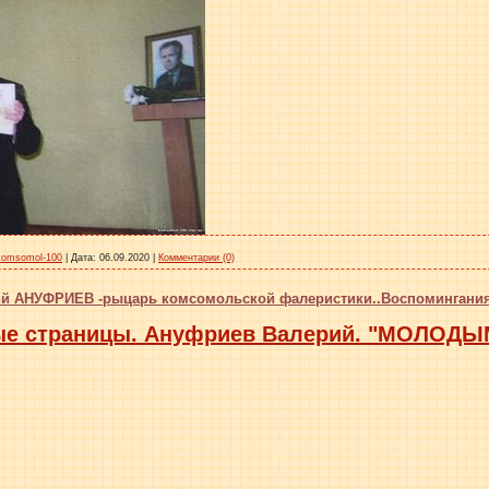
komsomol-100
|
Дата:
06.09.2020
|
Комментарии (0)
рий АНУФРИЕВ -рыцарь комсомольской фалеристики..Воспомингани
ные страницы. Ануфриев Валерий. "МОЛО