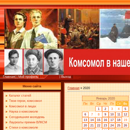
Главная
|
|
Мой профиль
|
Регистрация
|
Выход
|
Вход
Меню сайта
Главная
»
2020
Каталог статей
Январь 2020
Твои герои, комсомол
Пн
Вт
Ср
Чт
Пт
Сб
Вс
Комсомол в лицах
1
2
3
4
5
Наука о комсомоле
6
7
8
9
10
11
12
Сегодняшняя молодежь
13
14
15
16
17
18
19
Лауреаты премии ВЛКСМ
20
21
22
23
24
25
26
Стихи о комсомоле