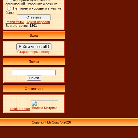
организаций - хороших и разных
Нет, ничего хорошего в нем не
было
Результаты
|
Архив опросов
Всего ответов:
1301
Вход
Войти через uID
Старая форма входа
Поиск
Статистика
clock counter
Copyright MyCorp © 2026