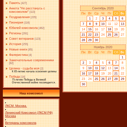
Память
[427]
Сентябрь 2020
Анкета "Не расстанусь с
комсомолом"
[113]
Пн
Вт
Ср
Чт
Пт
Сб
Вс
Поздравления
[235]
1
2
3
4
5
6
Пионерия
[116]
7
8
9
10
11
12
13
Юбилей комсомола
[462]
14
15
16
17
18
19
20
Регионы
[291]
21
22
23
24
25
26
27
Совет ветеранов
[123]
28
29
30
История
[255]
Ноябрь 2020
Новые книги
[85]
Пн
Вт
Ср
Чт
Пт
Сб
Вс
Фалеристика
[4]
1
Замечательные современники
2
3
4
5
6
7
8
[82]
9
10
11
12
13
14
15
Целина - судьба моя
[2]
К 65-летию начала освоения целины
16
17
18
19
20
21
22
Победа
[14]
23
24
25
26
27
28
29
75-летию Победы в Великой
Отечественной войне посвящается.
30
Наш комсомол
ЛКСМ. Москва.
Ленинский Комсомол (ЛКСМ РФ)
Москва
Ветераны комсомола