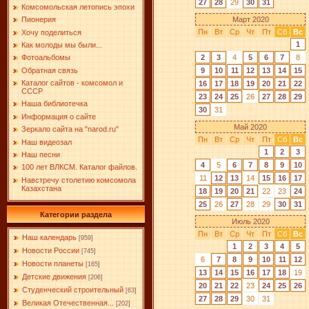
27
28
29
30
31
Комсомольская летопись эпохи
Март 2020
Пионерия
Пн
Вт
Ср
Чт
Пт
Сб
Вс
Хочу поделиться
1
Как молоды мы были...
2
3
4
5
6
7
8
Фотоальбомы
9
10
11
12
13
14
15
Обратная связь
Каталог сайтов - комсомол и
16
17
18
19
20
21
22
СССР
23
24
25
26
27
28
29
Наша библиотечка
30
31
Информация о сайте
Май 2020
Зеркало сайта на "narоd.ru"
Пн
Вт
Ср
Чт
Пт
Сб
Вс
Наш видеозал
1
2
3
Наш песни
4
5
6
7
8
9
10
100 лет ВЛКСМ. Каталог файлов.
11
12
13
14
15
16
17
Навстречу столетию комсомола
Казахстана
18
19
20
21
22
23
24
25
26
27
28
29
30
31
Категории раздела
Июль 2020
Пн
Вт
Ср
Чт
Пт
Сб
Вс
Наш календарь
[959]
1
2
3
4
5
Новости России
[745]
6
7
8
9
10
11
12
Новости планеты
[165]
13
14
15
16
17
18
19
Детские движения
[206]
20
21
22
23
24
25
26
Студенческий строительный
[63]
27
28
29
30
31
Великая Отечественная...
[202]