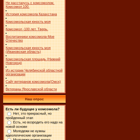
Не расстанусь с комсомолом.
Комсомол 100.
История комсомола Казахстана
Комсомольская юность моя
Комсомол -100 лет. Тверь.
Воспитанники комсомола-Мое
Отечество
Комсомольская юность моя
(Ивановская область)
Комсомольская площадь (Нижний
Новгород)
Из истории Челябинской областной
организации
Сайт ветеранов комсомола(Омск)
Ветераны Ярославской области
Наш опрос
Есть ли будущее у комсомола?
Нет, это прекрасный, но
пройденный этап
Есть, но возродить его надо на
новой основе
Молодежи не нужны
идеологические организации
Молодежи нужно много