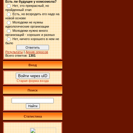
Есть ли будущее у комсомола?
Нет, это прекрасный, но
пройденный этап
Есть, но возродить его надо на
новой основе
Молодежи не нужны
идеологические организации
Молодежи нужно много
организаций - хороших и разных
Нет, ничего хорошего в нем не
было
Результаты
|
Архив опросов
Всего ответов:
1301
Вход
Войти через uID
Старая форма входа
Поиск
Статистика