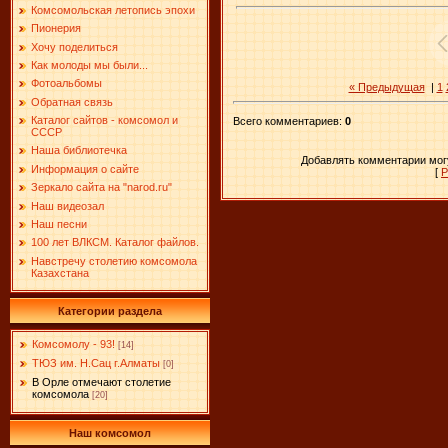
Комсомольская летопись эпохи
Пионерия
Хочу поделиться
Как молоды мы были...
Фотоальбомы
« Предыдущая
|
1
Обратная связь
Каталог сайтов - комсомол и
Всего комментариев
:
0
СССР
Наша библиотечка
Добавлять комментарии могу
Информация о сайте
[
Р
Зеркало сайта на "narоd.ru"
Наш видеозал
Наш песни
100 лет ВЛКСМ. Каталог файлов.
Навстречу столетию комсомола
Казахстана
Категории раздела
Комсомолу - 93!
[14]
ТЮЗ им. Н.Сац г.Алматы
[0]
В Орле отмечают столетие
комсомола
[20]
Наш комсомол