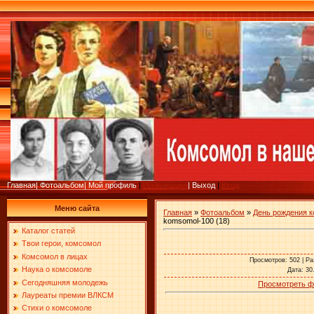
Главная
|
Фотоальбом
|
Мой профиль
|
Регистрация
|
Выход
|
Вход
Меню сайта
Главная
»
Фотоальбом
»
День рождения 
komsomol-100 (18)
Каталог статей
Твои герои, комсомол
Комсомол в лицах
Просмотров
: 502 |
Ра
Наука о комсомоле
Дата
: 30
Сегодняшняя молодежь
Просмотреть ф
Лауреаты премии ВЛКСМ
Стихи о комсомоле