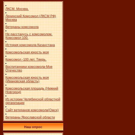
ЛКСМ. Москва.
Ленинский Комсомол (ЛКСМ РФ)
Москва
Ветераны комсомола
Не расстанусь с комсомолом.
Комсомол 100.
История комсомола Казахстана
Комсомольская юность моя
Комсомол -100 лет. Тверь.
Воспитанники комсомола-Мое
Отечество
Комсомольская юность моя
(Ивановская область)
Комсомольская площадь (Нижний
Новгород)
Из истории Челябинской областной
организации
Сайт ветеранов комсомола(Омск)
Ветераны Ярославской области
Наш опрос