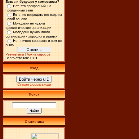
Есть ли будущее у комсомола?
Нет, это прекрасный, но
пройденный этап
Есть, но возродить его надо на
новой основе
Молодежи не нужны
идеологические организации
Молодежи нужно много
организаций - хороших и разных
Нет, ничего хорошего в нем не
было
Результаты
|
Архив опросов
Всего ответов:
1301
Вход
Войти через uID
Старая форма входа
Поиск
Статистика