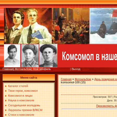
Главная
|
Фотоальбом
|
Мой профиль
|
Регистрация
|
Выход
|
Вход
Меню сайта
Главная
»
Фотоальбом
»
День рождения 
komsomol-100 (15)
Каталог статей
Твои герои, комсомол
Комсомол в лицах
Просмотров
: 507 |
Ра
Наука о комсомоле
Дата
: 30
Сегодняшняя молодежь
Просмотреть ф
Лауреаты премии ВЛКСМ
Стихи о комсомоле