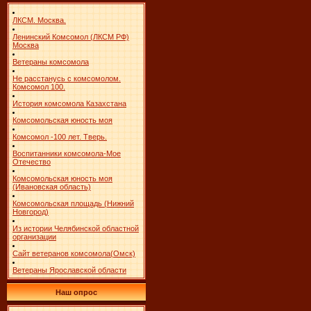
ЛКСМ. Москва.
Ленинский Комсомол (ЛКСМ РФ)
Москва
Ветераны комсомола
Не расстанусь с комсомолом.
Комсомол 100.
История комсомола Казахстана
Комсомольская юность моя
Комсомол -100 лет. Тверь.
Воспитанники комсомола-Мое
Отечество
Комсомольская юность моя
(Ивановская область)
Комсомольская площадь (Нижний
Новгород)
Из истории Челябинской областной
организации
Сайт ветеранов комсомола(Омск)
Ветераны Ярославской области
Наш опрос