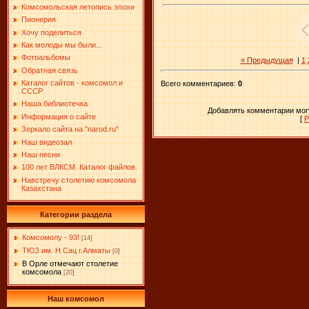
Комсомольская летопись эпохи
Пионерия
Хочу поделиться
Как молоды мы были...
Фотоальбомы
« Предыдущая
|
1
Обратная связь
Каталог сайтов - комсомол и
Всего комментариев
:
0
СССР
Наша библиотечка
Добавлять комментарии могу
Информация о сайте
[
Р
Зеркало сайта на "narоd.ru"
Наш видеозал
Наш песни
100 лет ВЛКСМ. Каталог файлов.
Навстречу столетию комсомола
Казахстана
Категории раздела
Комсомолу - 93!
[14]
ТЮЗ им. Н.Сац г.Алматы
[0]
В Орле отмечают столетие
комсомола
[20]
Наш комсомол