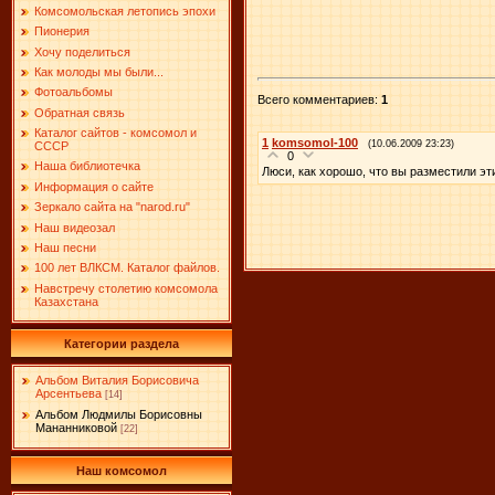
Комсомольская летопись эпохи
Пионерия
Хочу поделиться
Как молоды мы были...
Фотоальбомы
Всего комментариев
:
1
Обратная связь
Каталог сайтов - комсомол и
1
komsomol-100
(10.06.2009 23:23)
СССР
0
Наша библиотечка
Люси, как хорошо, что вы разместили эти
Информация о сайте
Зеркало сайта на "narоd.ru"
Наш видеозал
Наш песни
100 лет ВЛКСМ. Каталог файлов.
Навстречу столетию комсомола
Казахстана
Категории раздела
Альбом Виталия Борисовича
Арсентьева
[14]
Альбом Людмилы Борисовны
Мананниковой
[22]
Наш комсомол