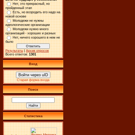
Нет, это прекрасный, но
пройденный этап
Есть, но возродить его надо на
новой основе
Молодежи не нужны
идеологические организации
Молодежи нужно много
организаций - хороших и разных
Нет, ничего хорошего в нем не
было
Результаты
|
Архив опросов
Всего ответов:
1301
Вход
Войти через uID
Старая форма входа
Поиск
Статистика