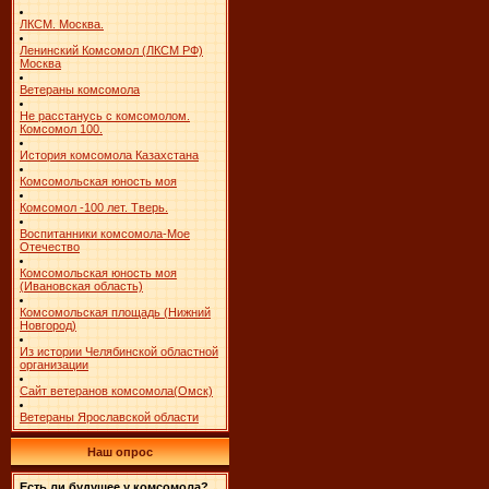
ЛКСМ. Москва.
Ленинский Комсомол (ЛКСМ РФ)
Москва
Ветераны комсомола
Не расстанусь с комсомолом.
Комсомол 100.
История комсомола Казахстана
Комсомольская юность моя
Комсомол -100 лет. Тверь.
Воспитанники комсомола-Мое
Отечество
Комсомольская юность моя
(Ивановская область)
Комсомольская площадь (Нижний
Новгород)
Из истории Челябинской областной
организации
Сайт ветеранов комсомола(Омск)
Ветераны Ярославской области
Наш опрос
Есть ли будущее у комсомола?