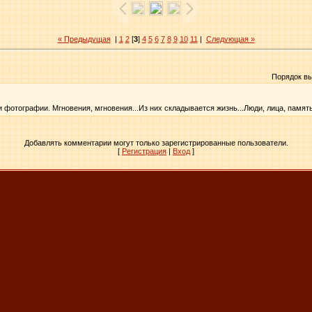
« Предыдущая
|
1
2
[
3
]
4
5
6
7
8
9
10
11
|
Следующая »
Порядок в
 фотографии. Мгновения, мгновения...Из них складывается жизнь...Люди, лица, память
Добавлять комментарии могут только зарегистрированные пользователи.
[
Регистрация
|
Вход
]