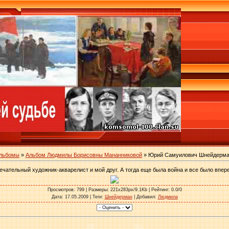
альбомы
»
Альбом Людмилы Борисовны Мананниковой
» Юрий Самуилович Шнейдерм
чательный художник-акварелист и мой друг. А тогда еще была война и все было впере
Просмотров
: 799 |
Размеры
: 221x283px/9.1Kb |
Рейтинг
: 0.0/0
Дата
: 17.05.2009 |
Теги
:
Шнейдерман
|
Добавил
:
Людмила