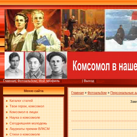
Главная
|
Фотоальбом
|
Мой профиль
|
Регистрация
|
Выход
|
Вход
Меню сайта
Главная
»
Фотоальбом
»
Персональные 
Каталог статей
Заме
Твои герои, комсомол
Комсомол в лицах
Наука о комсомоле
Сегодняшняя молодежь
Лауреаты премии ВЛКСМ
Стихи о комсомоле