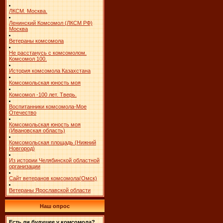
ЛКСМ. Москва.
Ленинский Комсомол (ЛКСМ РФ)
Москва
Ветераны комсомола
Не расстанусь с комсомолом.
Комсомол 100.
История комсомола Казахстана
Комсомольская юность моя
Комсомол -100 лет. Тверь.
Воспитанники комсомола-Мое
Отечество
Комсомольская юность моя
(Ивановская область)
Комсомольская площадь (Нижний
Новгород)
Из истории Челябинской областной
организации
Сайт ветеранов комсомола(Омск)
Ветераны Ярославской области
Наш опрос
Есть ли будущее у комсомола?