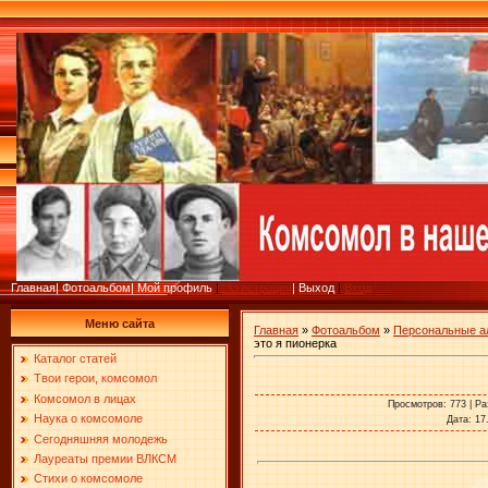
Главная
|
Фотоальбом
|
Мой профиль
|
Регистрация
|
Выход
|
Вход
Меню сайта
Главная
»
Фотоальбом
»
Персональные 
это я пионерка
Каталог статей
Твои герои, комсомол
Комсомол в лицах
Просмотров
: 773 |
Ра
Наука о комсомоле
Дата
: 17
Сегодняшняя молодежь
Лауреаты премии ВЛКСМ
Стихи о комсомоле