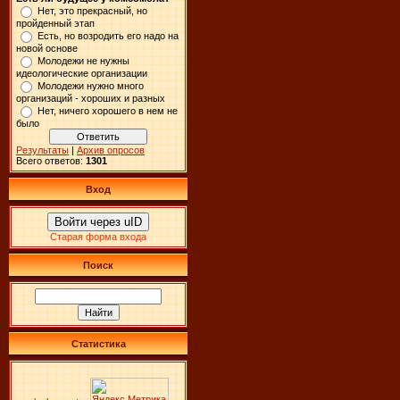
Нет, это прекрасный, но
пройденный этап
Есть, но возродить его надо на
новой основе
Молодежи не нужны
идеологические организации
Молодежи нужно много
организаций - хороших и разных
Нет, ничего хорошего в нем не
было
Результаты
|
Архив опросов
Всего ответов:
1301
Вход
Войти через uID
Старая форма входа
Поиск
Статистика