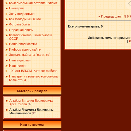
Комсомольская летопись эпохи
Пионерия
Хочу поделиться
« Предыдущая
|
5
6
Как молоды мы были...
Фотоальбомы
Всего комментариев
:
0
Обратная связь
Каталог сайтов - комсомол и
Добавлять комментарии могу
СССР
[
Р
Наша библиотечка
Информация о сайте
Зеркало сайта на "narоd.ru"
Наш видеозал
Наш песни
100 лет ВЛКСМ. Каталог файлов.
Навстречу столетию комсомола
Казахстана
Категории раздела
Альбом Виталия Борисовича
Арсентьева
[14]
Альбом Людмилы Борисовны
Мананниковой
[22]
Наш комсомол