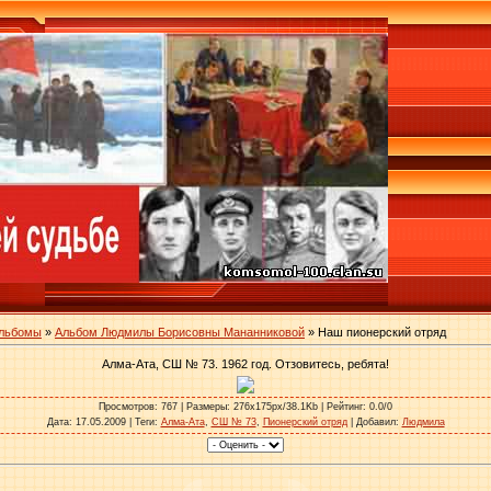
альбомы
»
Альбом Людмилы Борисовны Мананниковой
» Наш пионерский отряд
Алма-Ата, СШ № 73. 1962 год. Отзовитесь, ребята!
Просмотров
: 767 |
Размеры
: 276x175px/38.1Kb |
Рейтинг
: 0.0/0
Дата
: 17.05.2009 |
Теги
:
Алма-Ата
,
СШ № 73
,
Пионерский отряд
|
Добавил
:
Людмила