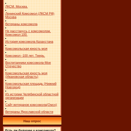
ЛКСМ. Москва.
Ленинский Комсомол (ЛКСМ РФ)
Москва
Ветераны комсомола
Не расстанусь с комсомолом.
Комсомол 100.
История комсомола Казахстана
Комсомольская юность моя
Комсомол -100 лет. Тверь.
Воспитанники комсомола-Мое
Отечество
Комсомольская юность моя
(Ивановская область)
Комсомольская площадь (Нижний
Новгород)
Из истории Челябинской областной
организации
Сайт ветеранов комсомола(Омск)
Ветераны Ярославской области
Наш опрос
Есть ли будущее у комсомола?