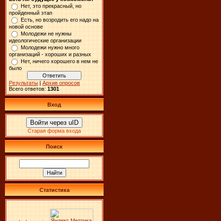
Нет, это прекрасный, но
пройденный этап
Есть, но возродить его надо на
новой основе
Молодежи не нужны
идеологические организации
Молодежи нужно много
организаций - хороших и разных
Нет, ничего хорошего в нем не
было
Результаты
|
Архив опросов
Всего ответов:
1301
Вход
Войти через uID
Старая форма входа
Поиск
Статистика