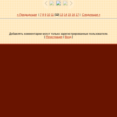
« Предыдущая
|
7
8
9
10
11
[
12
]
13
14
15
16
17
|
Следующая »
Добавлять комментарии могут только зарегистрированные пользователи.
[
Регистрация
|
Вход
]