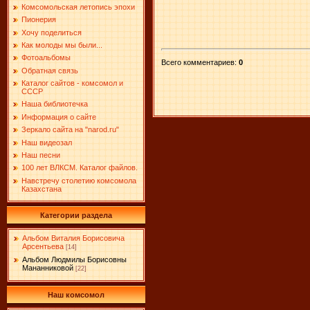
Комсомольская летопись эпохи
Пионерия
Хочу поделиться
Как молоды мы были...
Фотоальбомы
Всего комментариев
:
0
Обратная связь
Каталог сайтов - комсомол и
СССР
Наша библиотечка
Информация о сайте
Зеркало сайта на "narоd.ru"
Наш видеозал
Наш песни
100 лет ВЛКСМ. Каталог файлов.
Навстречу столетию комсомола
Казахстана
Категории раздела
Альбом Виталия Борисовича
Арсентьева
[14]
Альбом Людмилы Борисовны
Мананниковой
[22]
Наш комсомол