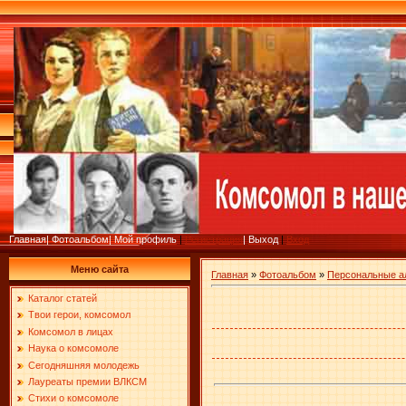
Главная
|
Фотоальбом
|
Мой профиль
|
Регистрация
|
Выход
|
Вход
Меню сайта
Главная
»
Фотоальбом
»
Персональные 
Каталог статей
Твои герои, комсомол
Комсомол в лицах
Наука о комсомоле
Сегодняшняя молодежь
Лауреаты премии ВЛКСМ
Стихи о комсомоле