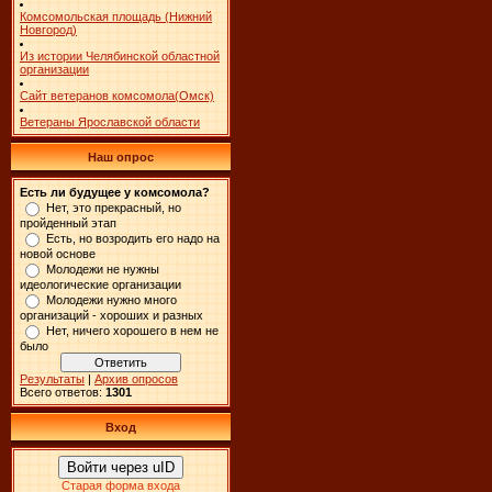
Комсомольская площадь (Нижний
Новгород)
Из истории Челябинской областной
организации
Сайт ветеранов комсомола(Омск)
Ветераны Ярославской области
Наш опрос
Есть ли будущее у комсомола?
Нет, это прекрасный, но
пройденный этап
Есть, но возродить его надо на
новой основе
Молодежи не нужны
идеологические организации
Молодежи нужно много
организаций - хороших и разных
Нет, ничего хорошего в нем не
было
Результаты
|
Архив опросов
Всего ответов:
1301
Вход
Войти через uID
Старая форма входа