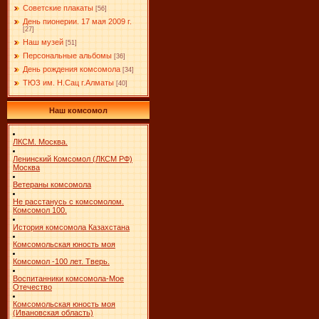
Cоветские плакаты
[56]
День пионерии. 17 мая 2009 г.
[27]
Наш музей
[51]
Персональные альбомы
[36]
День рождения комсомола
[34]
ТЮЗ им. Н.Сац г.Алматы
[40]
Наш комсомол
ЛКСМ. Москва.
Ленинский Комсомол (ЛКСМ РФ)
Москва
Ветераны комсомола
Не расстанусь с комсомолом.
Комсомол 100.
История комсомола Казахстана
Комсомольская юность моя
Комсомол -100 лет. Тверь.
Воспитанники комсомола-Мое
Отечество
Комсомольская юность моя
(Ивановская область)