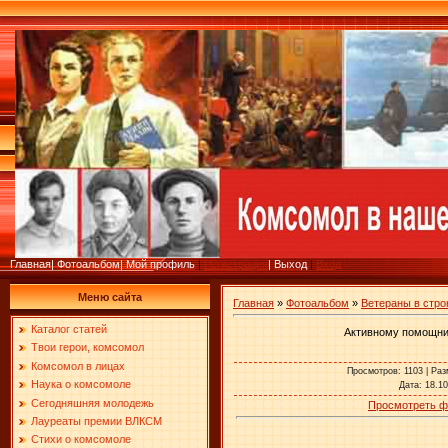
Главная
|
Фотоальбом
|
Мой профиль
|
Регистрация
|
Выход
|
Вход
Меню сайта
Главная
»
Фотоальбом
»
Ветераны в стр
Каталог статей
Активному помощник
Твои герои, комсомол
Комсомол в лицах
Просмотров
: 1103 |
Раз
Наука о комсомоле
Дата
: 18.1
Сегодняшняя молодежь
Просмотреть ф
Лауреаты премии ВЛКСМ
Стихи о комсомоле