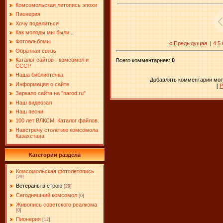
Комсомольская летопись эпохи
Пионерия
Хочу поделиться
Как молоды мы были...
Фотоальбомы
« Предыдущая
|
4
5
Обратная связь
Каталог сайтов - комсомол и
Всего комментариев
:
0
СССР
Наша библиотечка
Добавлять комментарии могу
Информация о сайте
[
Р
Зеркало сайта на "narоd.ru"
Наш видеозал
Наш песни
100 лет ВЛКСМ. Каталог файлов.
Навстречу столетию комсомола
Казахстана
Категории раздела
Комсомольская фотолетопись
[29]
Ветераны в строю
[29]
Сегодняшний комсомол
[0]
Живопись советского реализма
[0]
Пионерия
[12]