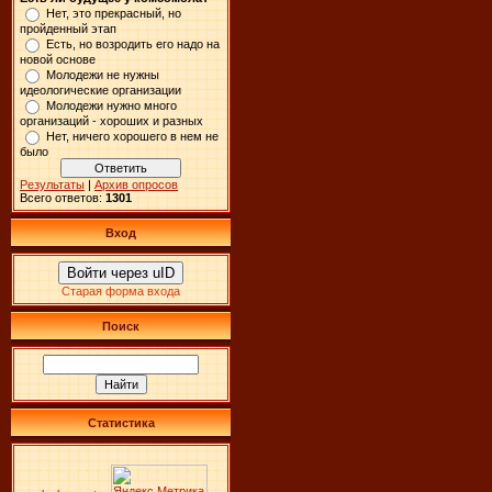
Нет, это прекрасный, но
пройденный этап
Есть, но возродить его надо на
новой основе
Молодежи не нужны
идеологические организации
Молодежи нужно много
организаций - хороших и разных
Нет, ничего хорошего в нем не
было
Результаты
|
Архив опросов
Всего ответов:
1301
Вход
Войти через uID
Старая форма входа
Поиск
Статистика