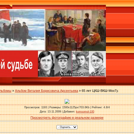
альбомы
»
Альбом Виталия Борисовича Арсентьева
» 65 лет ЦКШ-ВКШ-МосГу.
Просмотров
: 1193 |
Размеры
: 1500x1125px/703.6Kb |
Рейтинг
: 4.8/4
Дата
: 13.11.2009 |
Добавил
:
komsomol-100
Просмотреть фотографию в реальном размере