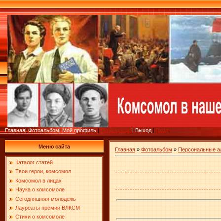
Главная
|
Фотоальбом
|
Мой профиль
|
Регистрация
|
Выход
|
Вход
Меню сайта
Главная
»
Фотоальбом
»
Персональные 
Каталог статей
Твои герои, комсомол
Комсомол в лицах
Наука о комсомоле
Сегодняшняя молодежь
Лауреаты премии ВЛКСМ
Стихи о комсомоле