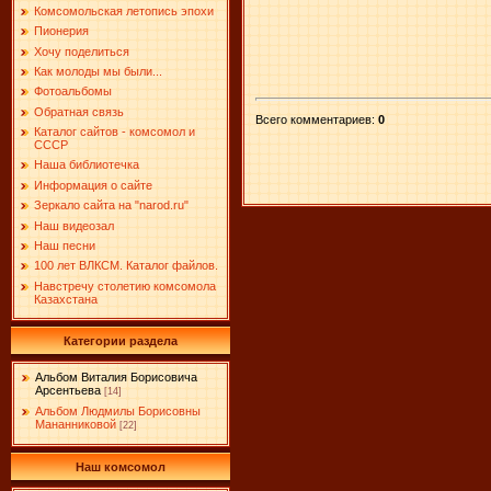
Комсомольская летопись эпохи
Пионерия
Хочу поделиться
Как молоды мы были...
Фотоальбомы
Обратная связь
Всего комментариев
:
0
Каталог сайтов - комсомол и
СССР
Наша библиотечка
Информация о сайте
Зеркало сайта на "narоd.ru"
Наш видеозал
Наш песни
100 лет ВЛКСМ. Каталог файлов.
Навстречу столетию комсомола
Казахстана
Категории раздела
Альбом Виталия Борисовича
Арсентьева
[14]
Альбом Людмилы Борисовны
Мананниковой
[22]
Наш комсомол