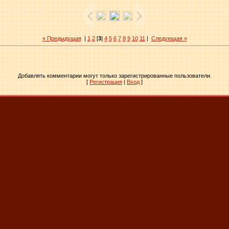
« Предыдущая
|
1
2
[
3
]
4
5
6
7
8
9
10
11
|
Следующая »
Добавлять комментарии могут только зарегистрированные пользователи.
[
Регистрация
|
Вход
]