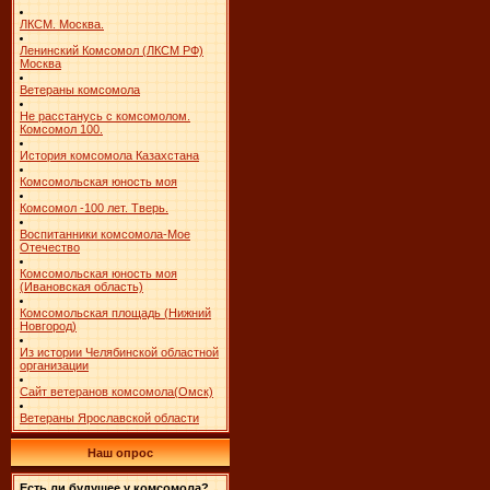
ЛКСМ. Москва.
Ленинский Комсомол (ЛКСМ РФ)
Москва
Ветераны комсомола
Не расстанусь с комсомолом.
Комсомол 100.
История комсомола Казахстана
Комсомольская юность моя
Комсомол -100 лет. Тверь.
Воспитанники комсомола-Мое
Отечество
Комсомольская юность моя
(Ивановская область)
Комсомольская площадь (Нижний
Новгород)
Из истории Челябинской областной
организации
Сайт ветеранов комсомола(Омск)
Ветераны Ярославской области
Наш опрос
Есть ли будущее у комсомола?