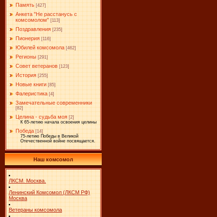
Память
[427]
Анкета "Не расстанусь с
комсомолом"
[113]
Поздравления
[235]
Пионерия
[116]
Юбилей комсомола
[462]
Регионы
[291]
Совет ветеранов
[123]
История
[255]
Новые книги
[85]
Фалеристика
[4]
Замечательные современники
[82]
Целина - судьба моя
[2]
К 65-летию начала освоения целины
Победа
[14]
75-летию Победы в Великой
Отечественной войне посвящается.
Наш комсомол
ЛКСМ. Москва.
Ленинский Комсомол (ЛКСМ РФ)
Москва
Ветераны комсомола