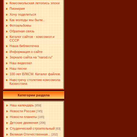
Комсомольская летопись эпохи
Пионерия
Хочу поделиться
Как молоды мы были...
Фотоальбомы
Обратная связь
Каталог сайтов - комсомол и
СССР
Наша библиотечка
Информация о сайте
Зеркало сайта на "narоd.ru"
Наш видеозал
Наш песни
100 лет ВЛКСМ. Каталог файлов.
Навстречу столетию комсомола
Казахстана
Категории раздела
Наш календарь
[959]
Новости России
[745]
Новости планеты
[165]
Детские движения
[206]
Студенческий строительный
[63]
Великая Отечественная...
[202]