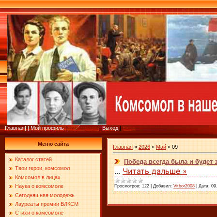
Главная
|
|
Мой профиль
|
Регистрация
|
Выход
|
Вход
Меню сайта
Главная
»
2026
»
Май
»
09
Каталог статей
Победа всегда была и будет 
Твои герои, комсомол
...
Читать дальше »
Комсомол в лицах
Наука о комсомоле
Просмотров:
122
|
Добавил:
Vitbor2008
|
Дата:
09
Сегодняшняя молодежь
Лауреаты премии ВЛКСМ
Стихи о комсомоле