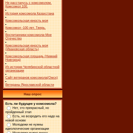
Не расстанусь с комсомолом.
Комсомол 100.
История комсомола Казахстана
Комсомольская юность моя
Комсомол -100 лет. Тверь.
Воспитанники комсомола-Мое
Отечество
Комсомольская юность моя
(Ивановская область)
Комсомольская площадь (Нижний
Новгород)
Из истории Челябинской областной
организации
Сайт ветеранов комсомола(Омск)
Ветераны Ярославской области
Наш опрос
Есть ли будущее у комсомола?
Нет, это прекрасный, но
пройденный этап
Есть, но возродить его надо на
новой основе
Молодежи не нужны
идеологические организации
Молодежи нужно много