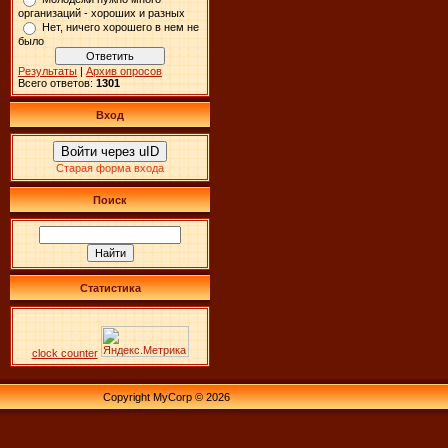
организаций - хороших и разных
Нет, ничего хорошего в нем не
было
Результаты
|
Архив опросов
Всего ответов:
1301
Вход
Войти через uID
Старая форма входа
Поиск
Статистика
clock counter
Copyright MyCorp © 2026