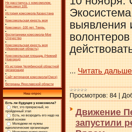
10 ноября.
Не расстанусь с комсомолом.
Комсомол 100.
Экосистема
История комсомола Казахстана
выявления 
Комсомольская юность моя
Комсомол -100 лет. Тверь.
волонтеров
Воспитанники комсомола-Мое
Отечество
действовать
Комсомольская юность моя
(Ивановская область)
Комсомольская площадь (Нижний
Новгород)
Из истории Челябинской областной
...
Читать дальше
организации
Сайт ветеранов комсомола(Омск)
Ветераны Ярославской области
Просмотров:
84
|
До
Наш опрос
Есть ли будущее у комсомола?
Нет, это прекрасный, но
Движение П
пройденный этап
Есть, но возродить его надо на
запустили 
новой основе
Молодежи не нужны
идеологические организации
Молодежи нужно много