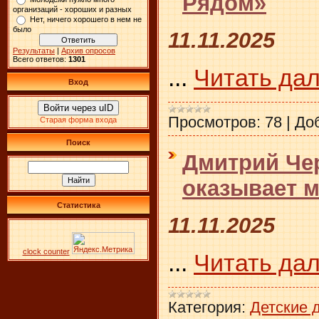
Рядом»
организаций - хороших и разных
Нет, ничего хорошего в нем не
было
11.11.2025
Результаты
|
Архив опросов
Всего ответов:
1301
...
Читать да
Вход
Войти через uID
Просмотров:
78
|
До
Старая форма входа
Поиск
Дмитрий Че
оказывает 
Статистика
11.11.2025
clock counter
...
Читать да
Категория:
Детские 