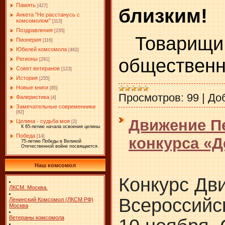
Память
[427]
близким!
Анкета "Не расстанусь с
комсомолом"
[113]
Поздравления
[235]
Товарищи и
Пионерия
[116]
Юбилей комсомола
[462]
общественн
Регионы
[291]
Совет ветеранов
[123]
История
[255]
Новые книги
[85]
Просмотров:
99
|
До
Фалеристика
[4]
Замечательные современники
[82]
Движение П
Целина - судьба моя
[2]
К 65-летию начала освоения целины
Победа
[14]
конкурса «Д
75-летию Победы в Великой
Отечественной войне посвящается.
Наш комсомол
Конкурс Дв
ЛКСМ. Москва.
Всероссийск
Ленинский Комсомол (ЛКСМ РФ)
Москва
Ветераны комсомола