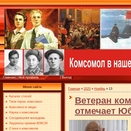
Главная
|
|
Мой профиль
|
Регистрация
|
Выход
|
Вход
Меню сайта
Главная
»
2025
»
Ноябрь
»
13
Каталог статей
Ветеран ко
Твои герои, комсомол
Комсомол в лицах
отмечает Ю
Наука о комсомоле
Сегодняшняя молодежь
Лауреаты премии ВЛКСМ
Стихи о комсомоле