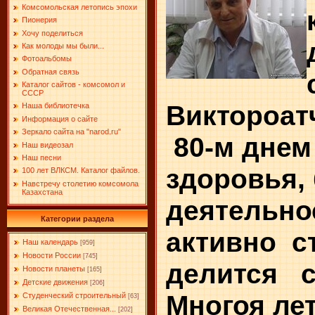
Комсомольская летопись эпохи
Пионерия
Хочу поделиться
Как молоды мы были...
Фотоальбомы
Обратная связь
Каталог сайтов - комсомол и
СССР
Викторо
Наша библиотечка
Информация о сайте
Зеркало сайта на "narоd.ru"
80-м днем
Наш видеозал
Наш песни
здоровья,
100 лет ВЛКСМ. Каталог файлов.
Навстречу столетию комсомола
Казахстана
деятельнос
Категории раздела
активно с
Наш календарь
[959]
Новости России
[745]
делится с
Новости планеты
[165]
Детские движения
[206]
Многоя ле
Студенческий строительный
[63]
Великая Отечественная...
[202]