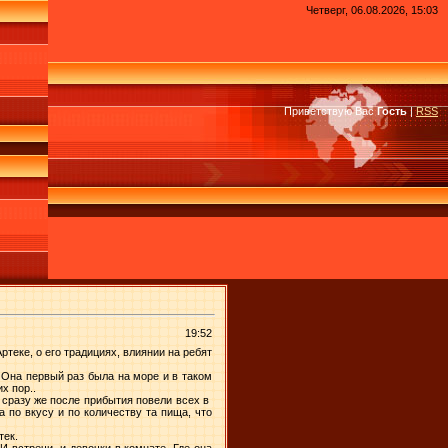
Четверг, 06.08.2026, 15:03
Приветствую Вас
Гость
|
RSS
19:52
еке, о его традициях, влиянии на ребят
 Она первый раз была на море и в таком
х пор..
 сразу же после прибытия повели всех в
 по вкусу и по количеству та пища, что
тек.
 встречи, и девочки в комнате. Где она