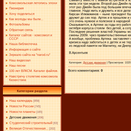
Комсомольская летопись эпохи
жила эти три недели. Второй раз Джейн 
этот раз Джейн была под большим впеча
Пионерия
главное. Надо жить и дружить и все дела
Хочу поделиться
Кирсан Илюмжинов – ныне президент Кал
дружит до сих пор. Артек и в прошлом 
Как молоды мы были...
это очень нужное и полезное в народной
Фотоальбомы
Оказывается, в Артеке за годы его работ
октября корпуса стояли без детей, а сот
Обратная связь
Последние решения властей Украины мож
смены 2009г. чрез правительственные кв
Каталог сайтов - комсомол и
А вообще, проблема Артека заставляет п
СССР
кризиса надо заботиться о детях и не т
Наша библиотечка
из людской памяти ни Магнитку, ни Днепр
Информация о сайте
В.Арсентьев
Зеркало сайта на "narоd.ru"
Наш видеозал
Категория
:
Детские движения
|
Просмотров
: 1020
Наш песни
Всего комментариев
:
0
100 лет ВЛКСМ. Каталог файлов.
Навстречу столетию комсомола
Казахстана
Категории раздела
Наш календарь
[959]
Новости России
[745]
Новости планеты
[165]
Детские движения
[206]
Студенческий строительный
[63]
Великая Отечественная...
[202]