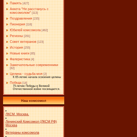
Память
[427]
Анкета "Не расстанусь с
комсомолом"
[113]
Поздравления
[235]
Пионерия
[116]
Юбилей комсомола
[462]
Регионы
[291]
Совет ветеранов
[123]
История
[255]
Новые книги
[85]
Фалеристика
[4]
Замечательные современники
[82]
Целина - судьба моя
[2]
К 65-летию начала освоения целины
Победа
[14]
75-летию Победы в Великой
Отечественной войне посвящается.
Наш комсомол
ЛКСМ. Москва.
Ленинский Комсомол (ЛКСМ РФ)
Москва
Ветераны комсомола