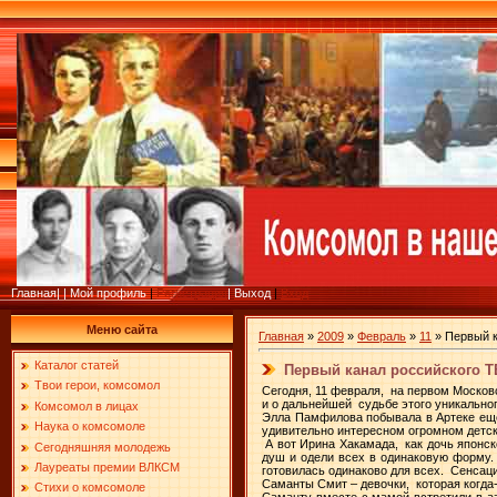
Главная
|
|
Мой профиль
|
Регистрация
|
Выход
|
Вход
Меню сайта
Главная
»
2009
»
Февраль
»
11
» Первый к
Каталог статей
Первый канал российского Т
Твои герои, комсомол
Сегодня, 11 февраля, на первом Москов
и о дальнейшей судьбе этого уникального
Комсомол в лицах
Элла Памфилова побывала в Артеке еще 
Наука о комсомоле
удивительно интересном огромном детско
А вот Ирина Хакамада, как дочь японск
Сегодняшняя молодежь
душ и одели всех в одинаковую форму. 
Лауреаты премии ВЛКСМ
готовилась одинаково для всех. Сенса
Саманты Смит – девочки, которая когда
Стихи о комсомоле
Саманту вместе с мамой встретили в аэ