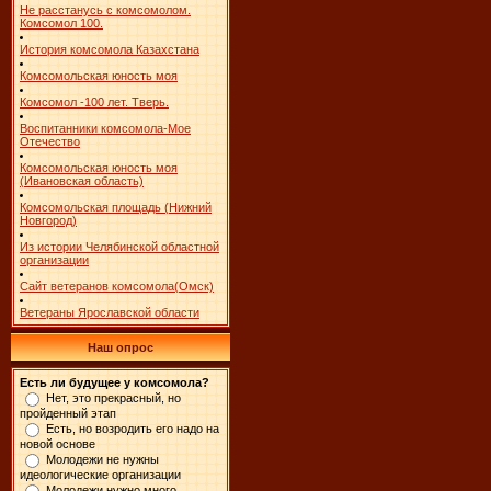
Не расстанусь с комсомолом.
Комсомол 100.
История комсомола Казахстана
Комсомольская юность моя
Комсомол -100 лет. Тверь.
Воспитанники комсомола-Мое
Отечество
Комсомольская юность моя
(Ивановская область)
Комсомольская площадь (Нижний
Новгород)
Из истории Челябинской областной
организации
Сайт ветеранов комсомола(Омск)
Ветераны Ярославской области
Наш опрос
Есть ли будущее у комсомола?
Нет, это прекрасный, но
пройденный этап
Есть, но возродить его надо на
новой основе
Молодежи не нужны
идеологические организации
Молодежи нужно много