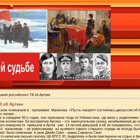
анал российского ТВ об Артеке
В об Артеке
ском телеканале в программе Малахова «Пусть говорят» состоялась дискуссия об Арт
 лагеря...
в середине 60-х годов, она приезжала тогда из Узбекистана, где жила с родителями.
м коллективе. Ее восприятие Артека – это замечательная сказка, незабываемая до си
ого коммуниста приехала в Артек уже 14 летней девушкой и ей не понравилось, что
А мальчикам – ее ровесниками из нулевого самого старшего отряда не всегда была
цией было появление в зале Джейн Смит - мамы Саманты Смит
-то написала письмо генсеку ЦК КПСС Ю. Андропову и была приглашена на отдых в Ар
ропорту целый отряд ребят из Артека. Саманте все нравилось. И форма. И ребята. И