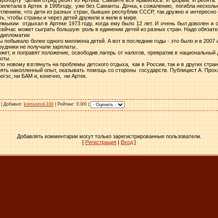
прилетала в Артек в 1995году, уже без Саманты. Дочка, к сожалению, погибла нескольк
тлением, что дети из разных стран, бывших республик СССР, так дружно и интересно
ть, чтобы страны и через детей дружили и жили в мире.
мыкии отдыхал в Артеке 1973 году, когда ему было 12 лет. И очень был доволен и
и сейчас может сыграть большую роль в единении детей из разных стран. Надо обяза
 дипломатии
ы побывало более одного миллиона детей. А вот в последние годы - это было и в 2007 и
рудники не получали зарплаты..
ет, и поправят положение, освободив лагерь от налогов, превратив в национальный д
оты.
о новому взглянуть на проблемы детского отдыха, как в России, так и в других стра
ерять накопленный опыт, оказывать помощь со стороны государств. Публицист А. Про
огэс, ни БАМ и, конечно, ни Артек.
 |
Добавил
:
komsomol-100
|
Рейтинг
: 0.0/0 |
Добавлять комментарии могут только зарегистрированные пользователи.
[
Регистрация
|
Вход
]