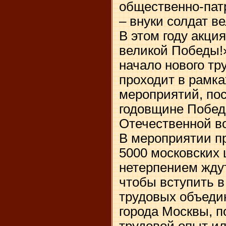
общественно-пат
– внуки солдат в
В этом году акци
великой Победы!»
начало нового тру
проходит в рамк
мероприятий, по
годовщине Побед
Отечественной во
В мероприятии п
5000 московских 
нетерпением ждут
чтобы вступить 
трудовых объеди
города Москвы, 
трудовой опыт ил