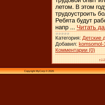
летом. В этом го
трудоустроить бо
Ребята будут раб
напр
...
Читать д
Категория:
Детские 
Добавил:
komsomol-
Комментарии (0)
«
1
2
Copyright MyCorp © 2026