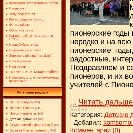
Комсомольская летопись эпохи
Пионерия
Хочу поделиться
Как молоды мы были...
Фотоальбомы
Обратная связь
пионерские годы 
Каталог сайтов - комсомол и
нередко и на всю
СССР
Наша библиотечка
пионерские годы,
Информация о сайте
Зеркало сайта на "narоd.ru"
радостные, инте
Наш видеозал
Поздравляем и с
Наш песни
100 лет ВЛКСМ. Каталог файлов.
пионеров, и их в
Навстречу столетию комсомола
Казахстана
учителей с Пион
Категории раздела
...
Читать дальше
Наш календарь
[959]
Новости России
[745]
Категория:
Детские 
Новости планеты
[165]
Детские движения
[206]
|
Добавил:
komsomol
Студенческий строительный
[63]
Комментарии (0)
Великая Отечественная...
[202]