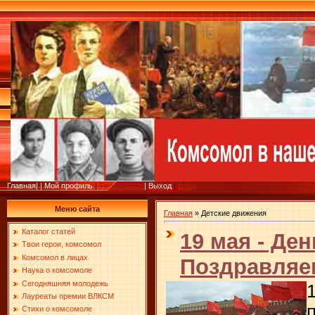
Главная
|
|
Мой профиль
|
Регистрация
|
Выход
|
Вход
Меню сайта
Главная
»
Детские движения
Каталог статей
19 мая - Де
Твои герои, комсомол
Комсомол в лицах
Поздравляе
Наука о комсомоле
Сегодняшняя молодежь
Лауреаты премии ВЛКСМ
Стихи о комсомоле