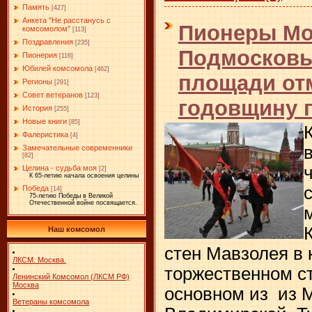
Память
[427]
Анкета "Не расстанусь с
Пионеры Мо
комсомолом"
[113]
Поздравления
[235]
Подмосковь
Пионерия
[116]
Юбилей комсомола
[462]
площади от
Регионы
[291]
Совет ветеранов
[123]
годовщину 
История
[255]
Новые книги
[85]
Фалеристика
[4]
Замечательные современники
[82]
Целина - судьба моя
[2]
К 65-летию начала освоения целины
Победа
[14]
75-летию Победы в Великой
Отечественной войне посвящается.
Наш комсомол
стен Мавзолея в 
ЛКСМ. Москва.
торжественном с
Ленинский Комсомол (ЛКСМ РФ)
Москва
основном из из М
Ветераны комсомола