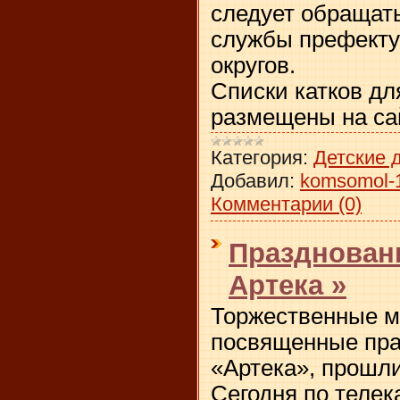
следует обращат
службы префекту
округов.
Списки катков дл
размещены на с
Категория:
Детские 
Добавил:
komsomol-
Комментарии (0)
Праздновани
Артека »
Торжественные м
посвященные пра
«Артека», прошли
Сегодня по телек