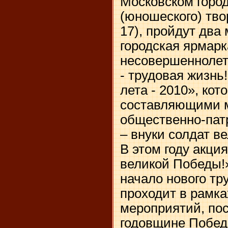
Московском город
(юношеского) тво
17), пройдут два
городская ярмарк
несовершеннолет
- трудовая жизнь
лета - 2010», кот
составляющими 
общественно-пат
– внуки солдат в
В этом году акци
великой Победы!»
начало нового тру
проходит в рамк
мероприятий, по
годовщине Побед