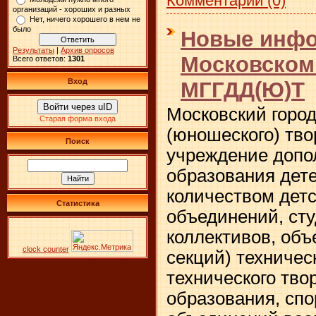
Комментарии (0)
организаций - хороших и разных
Нет, ничего хорошего в нем не
было
Новые инфо
Результаты
|
Архив опросов
Московском
Всего ответов:
1301
Вход
МГГДД(Ю)Т
Войти через uID
Московский город
Старая форма входа
(юношеского) тв
Поиск
учреждение допо
образования дете
количеством детс
Статистика
объединений, ст
коллективов, объ
clock counter
секций) техническ
технического тво
образования, спо