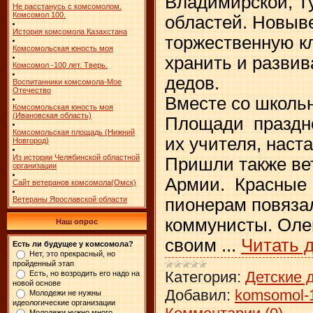
Владимирской, Т
Не расстанусь с комсомолом.
Комсомол 100.
областей. Новыв
История комсомола Казахстана
торжественную кл
Комсомольская юность моя
хранить и развив
Комсомол -100 лет. Тверь.
дедов.
Воспитанники комсомола-Мое
Отечество
Вместе со школ
Комсомольская юность моя
(Ивановская область)
Площади праздн
Комсомольская площадь (Нижний
их учителя, наст
Новгород)
Из истории Челябинской областной
Пришли также ве
организации
Армии. Красные
Сайт ветеранов комсомола(Омск)
пионерам повяза
Ветераны Ярославской области
коммунисты. Оле
Наш опрос
своим
...
Читать 
Есть ли будущее у комсомола?
Нет, это прекрасный, но
пройденный этап
Категория:
Детские 
Есть, но возродить его надо на
новой основе
Добавил:
komsomol-
Молодежи не нужны
идеологические организации
Молодежи нужно много