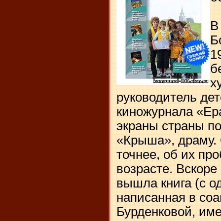
В
Б
1
б
х
руководитель дет
киножурнала «Ер
экраны страны 
«Крыша», драму. 
точнее, об их пр
возрасте. Вскоре
вышла книга (с 
написанная в соа
Бурденковой, им