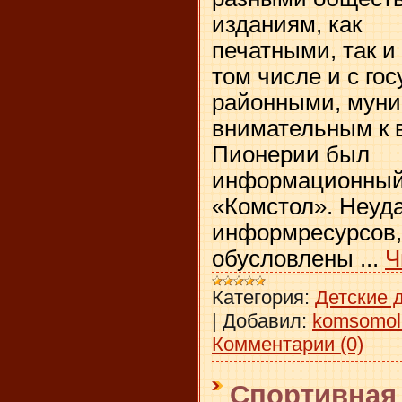
изданиям, как
печатными, так и
том числе и с го
районными, мун
внимательным к 
Пионерии был
информационный
«Комстол». Неуда
информресурсов, 
обусловлены
...
Ч
Категория:
Детские 
|
Добавил:
komsomol
Комментарии (0)
Спортивная