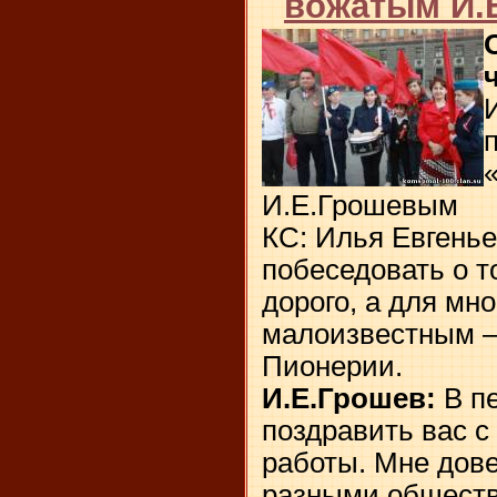
вожатым И.
И.Е.Грошевым
КС: Илья Евгенье
побеседовать о т
дорого, а для мно
малоизвестным –
Пионерии.
И.Е.Грошев:
В пе
поздравить вас 
работы. Мне дове
разными обществ