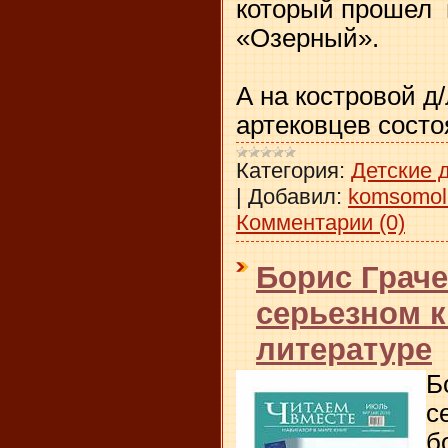
который прошел 
«Озерный».
А на костровой д
артековцев сост
Категория:
Детские 
|
Добавил:
komsomol
Комментарии (0)
Борис Граче
серьезном 
литературе
Б
с
б