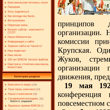
Комсомольская летопись эпохи
Пионерия
Хочу поделиться
Как молоды мы были...
Фотоальбомы
принципов д
Обратная связь
Каталог сайтов - комсомол и
организации. Н
СССР
Наша библиотечка
комиссии при
Информация о сайте
Зеркало сайта на "narоd.ru"
Крупская. Оди
Наш видеозал
Наш песни
Жуков, стрем
100 лет ВЛКСМ. Каталог файлов.
Навстречу столетию комсомола
организации 
Казахстана
движения, пред
Категории раздела
19 мая 192
Комсомол в лицах
[104]
Твои герои, комсомол
[20]
конференция 
Наука о комсомоле
[28]
Сегодняшняя молодежь.
[91]
повсеместном с
Верность традициям
Лауреаты премии ВЛКСМ
[7]