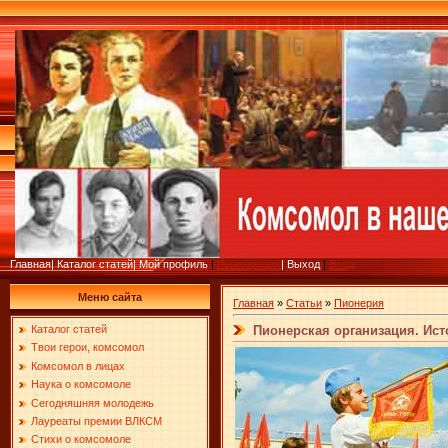
Главная
|
Каталог статей
|
Мой профиль
|
Регистрация
|
Выход
|
Вход
Меню сайта
Главная
»
Статьи
»
Пионерия
Пионерская организация. Ист
Каталог статей
Твои герои, комсомол
Комсомол в лицах
Наука о комсомоле
Сегодняшняя молодежь
Лауреаты премии ВЛКСМ
Стихи о комсомоле