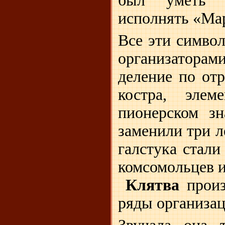
был уметь в
исполнять «Ма
Все эти симво
организатора
деление по от
костра, элем
пионерском зн
заменили три л
галстука стали
комсомольцев и
Клятва
произ
ряды организа