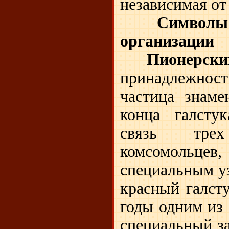
независимая от
Символ
организации
Пионерск
принадлежнос
частица знаме
конца галсту
связь трех
комсомольцев,
специальным у
красный галст
годы одним из
специальный з