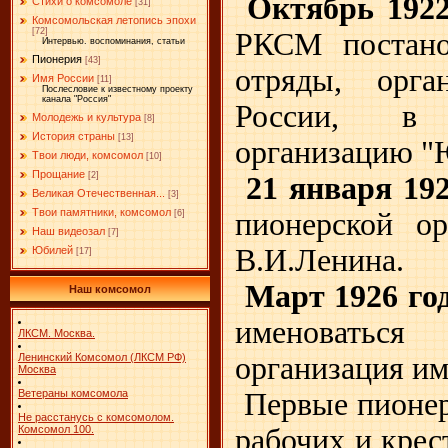
Октябрь 1922
Стихи о комсомоле
[31]
Комсомольская летопись эпохи
[72]
РКСМ постано
Интервью. воспоминания, статьи
Пионерия
[43]
отряды, орга
Имя России
[11]
Послесловие к известному проекту
канала "Россия"
России, в 
Молодежь и культура
[8]
История страны
[13]
организацию "
Твои люди, комсомол
[10]
Прощание
[2]
21 января 192
Великая Отечественная...
[3]
Твои памятники, комсомол
пионерской о
[6]
Наш видеозал
[7]
В.И.Ленина.
Юбилей
[17]
Март 1926 го
Наш комсомол
именоватьс
ЛКСМ. Москва.
организация им
Ленинский Комсомол (ЛКСМ РФ)
Москва
Первые пионер
Ветераны комсомола
Не расстанусь с комсомолом.
рабочих и крес
Комсомол 100.