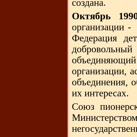
создана.
Октябрь 199
организации -
Федерация де
доброволь
объединяющ
организации, 
объединения, о
их интересах.
Союз пионерск
Министерство
негосударстве