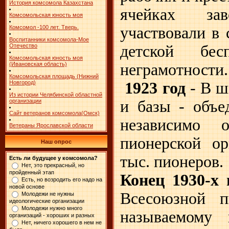
История комсомола Казахстана
ячейках зав
Комсомольская юность моя
участвовали в 
Комсомол -100 лет. Тверь.
Воспитанники комсомола-Мое
детской бес
Отечество
Комсомольская юность моя
неграмотности
(Ивановская область)
Комсомольская площадь (Нижний
1923 год
- В ш
Новгород)
Из истории Челябинской областной
и базы - объе
организации
Сайт ветеранов комсомола(Омск)
независимо 
Ветераны Ярославской области
пионерской ор
Наш опрос
тыс. пионеров.
Есть ли будущее у комсомола?
Нет, это прекрасный, но
пройденный этап
Конец 1930-х 
Есть, но возродить его надо на
новой основе
Всесоюзной п
Молодежи не нужны
идеологические организации
Молодежи нужно много
называемому 
организаций - хороших и разных
Нет, ничего хорошего в нем не