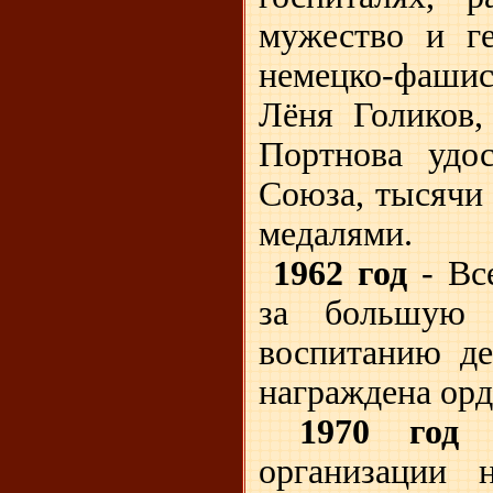
мужество и ге
немецко-фаши
Лёня Голиков,
Портнова удос
Союза, тысячи
медалями.
1962 год
- Вс
за большую 
воспитанию де
награждена ор
1970 год
-
организации 