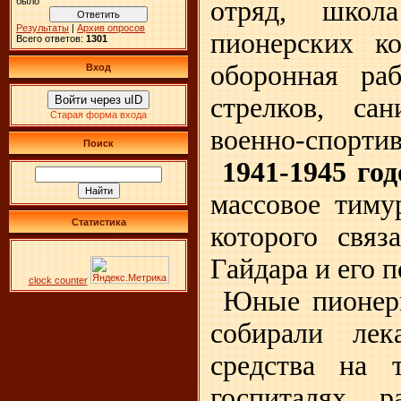
отряд, школ
было
Результаты
|
Архив опросов
пионерских ко
Всего ответов:
1301
оборонная ра
Вход
стрелков, сан
Войти через uID
Старая форма входа
военно-спорти
Поиск
1941-1945 год
массовое тиму
Статистика
которого связ
Гайдара и его 
clock counter
Юные пионеры
собирали лек
средства на 
госпиталях, 