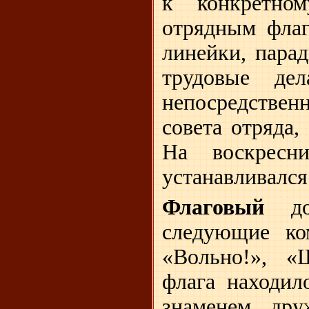
к конкретном
отрядным флаг
линейки, парад
трудовые де
непосредствен
совета отряда,
На воскресни
устанавливался
Флаговый
дол
следующие ком
«Вольно!», «
флага находило
знаменем дру