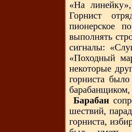
«На линейку»,
Горнист отря
пионерское п
выполнять стр
сигналы: «Слу
«Походный мар
некоторые дру
горниста было
барабанщиком, 
Барабан
сопр
шествий, парад
горниста, изби