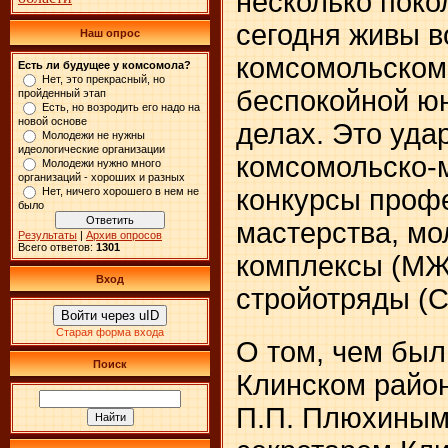
несколько поко
сегодня живы 
Наш опрос
комсомольском 
Есть ли будущее у комсомола?
Нет, это прекрасный, но
беспокойной юн
пройденный этап
Есть, но возродить его надо на
новой основе
делах. Это уда
Молодежи не нужны
идеологические организации
комсомольско-
Молодежи нужно много
организаций - хороших и разных
конкурсы проф
Нет, ничего хорошего в нем не
было
мастерства, м
Результаты
|
Архив опросов
Всего ответов:
1301
комплексы (МЖ
Вход
стройотряды (С
Войти через uID
Старая форма входа
О том, чем был
Поиск
Клинском район
П.П. Плюхины