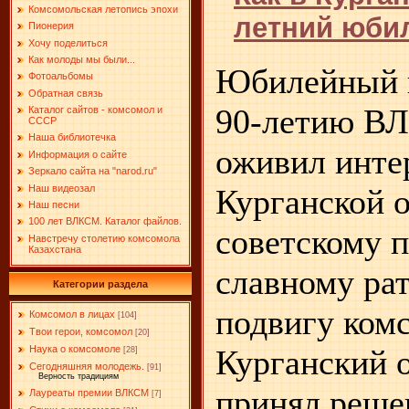
Комсомольская летопись эпохи
летний юби
Пионерия
Хочу поделиться
Как молоды мы были...
Юбилейный 
Фотоальбомы
Обратная связь
90-летию В
Каталог сайтов - комсомол и
СССР
Наша библиотечка
оживил инте
Информация о сайте
Зеркало сайта на "narоd.ru"
Наш видеозал
Курганской о
Наш песни
100 лет ВЛКСМ. Каталог файлов.
советскому п
Навстречу столетию комсомола
Казахстана
славному ра
Категории раздела
подвигу ком
Комсомол в лицах
[104]
Твои герои, комсомол
[20]
Курганский
Наука о комсомоле
[28]
Сегодняшняя молодежь.
[91]
Верность традициям
принял реше
Лауреаты премии ВЛКСМ
[7]