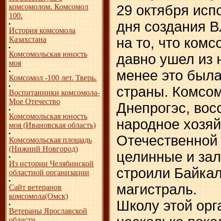
29 октября исп
комсомолом. Комсомол
100.
дня создания В
История комсомола
на то, что ком
Казахстана
Комсомольская юность
давно ушел из 
моя
менее это была
Комсомол -100 лет. Тверь.
страны. Комсо
Воспитанники комсомола-
Мое Отечество
Днепрогэс, вос
Комсомольская юность
народное хозяй
моя (Ивановская область)
Отечественной
Комсомольская площадь
(Нижний Новгород)
целинные и за
Из истории Челябинской
строили Байка
областной организации
магистраль.
Сайт ветеранов
комсомола(Омск)
Школу этой ор
Ветераны Ярославской
области