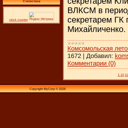
секретарем Кли
Статистика
ВЛКСМ в период 
секретарем ГК
clock counter
Михайличенко.
Комсомольская лето
1672
|
Добавил:
kom
Комментарии (0)
1-10
11
Copyright MyCorp © 2026