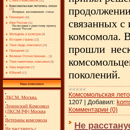
Стихи о комсомоле
[31]
Комсомольская летопись эпохи
продолжении
[72]
Интервью. воспоминания, статьи
Пионерия
[43]
связанных с 
Имя России
[11]
Послесловие к известному проекту
канала "Россия"
комсомола. В
Молодежь и культура
[8]
История страны
[13]
прошли
нес
Твои люди, комсомол
[10]
Прощание
[2]
Великая Отечественная...
[3]
комсомольце
Твои памятники, комсомол
[6]
Наш видеозал
[7]
поколений.
Юбилей
[17]
Наш комсомол
Комсомольская лето
ЛКСМ. Москва.
1207
|
Добавил:
kom
Ленинский Комсомол
Комментарии (0)
(ЛКСМ РФ) Москва
Ветераны комсомола
Не расстан
Не расстанусь с