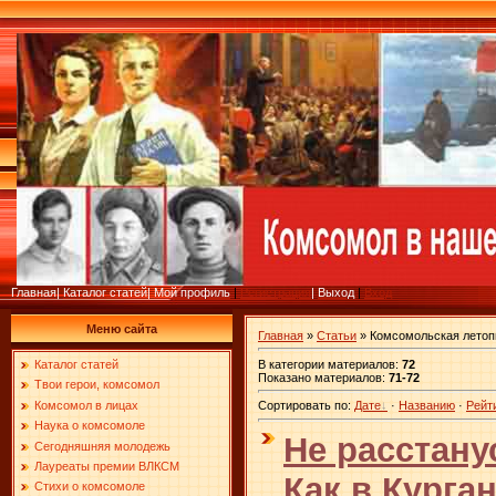
Главная
|
Каталог статей
|
Мой профиль
|
Регистрация
|
Выход
|
Вход
Меню сайта
Главная
»
Статьи
» Комсомольская летоп
В категории материалов
:
72
Каталог статей
Показано материалов
:
71-72
Твои герои, комсомол
Комсомол в лицах
Сортировать по
:
Дате
·
Названию
·
Рейт
Наука о комсомоле
Не расстану
Сегодняшняя молодежь
Лауреаты премии ВЛКСМ
Как в Курга
Стихи о комсомоле