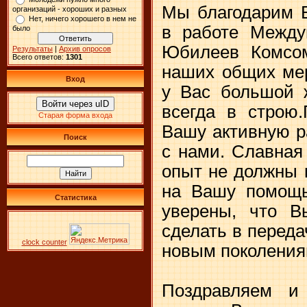
Мы благодарим В
организаций - хороших и разных
Нет, ничего хорошего в нем не
в работе Между
было
Юбилеев Комсом
Результаты
|
Архив опросов
Всего ответов:
1301
наших общих мер
Вход
у Вас большой 
Войти через uID
всегда в строю
Старая форма входа
Вашу активную р
Поиск
с нами. Славная
опыт не должны 
на Вашу помощь
Статистика
уверены, что В
сделать в переда
clock counter
новым поколения
Поздравляем и