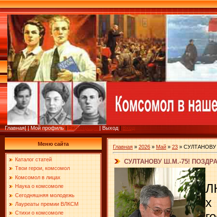
Главная
|
|
Мой профиль
|
Регистрация
|
Выход
|
Вход
Меню сайта
Главная
»
2026
»
Май
»
23
» СУЛТАНОВУ 
Каталог статей
СУЛТАНОВУ Ш.М.-75! ПОЗДР
Твои герои, комсомол
Комсомол в лицах
Л
Наука о комсомоле
Сегодняшняя молодежь
х
Лауреаты премии ВЛКСМ
г
Стихи о комсомоле