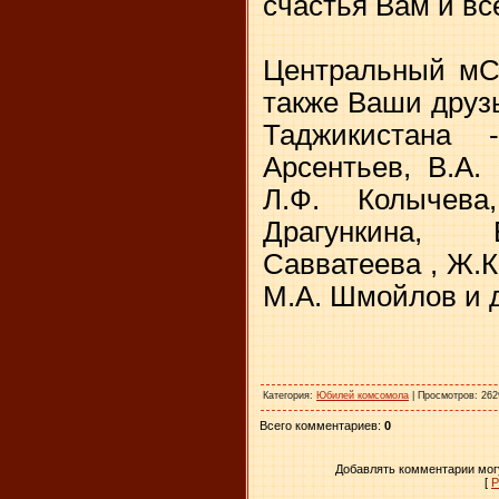
счастья Вам и в
Центральный мС
также Ваши друзь
Таджикистана 
Арсентьев, В.А.
Л.Ф. Колычева
Драгункина, 
Савватеева , Ж.К
М.А. Шмойлов и 
Категория
:
Юбилей комсомола
|
Просмотров
: 262
Всего комментариев
:
0
Добавлять комментарии могу
[
Р