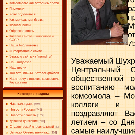
Комсомольская летопись эпохи
р
Пионерия
Хочу поделиться
п
Как молоды мы были...
М
Фотоальбомы
Обратная связь
о
Каталог сайтов - комсомол и
СССР
7
Наша библиотечка
Информация о сайте
Зеркало сайта на "narоd.ru"
Уважаемый Шухр
Наш видеозал
Центральный С
Наш песни
100 лет ВЛКСМ. Каталог файлов.
общественной о
Навстречу столетию комсомола
Казахстана
воспитанию мо
комсомола – Моё
Категории раздела
коллеги и т
Наш календарь
[959]
Новости России
[745]
поздравляют 
Новости планеты
[165]
летием – со Дн
Детские движения
[206]
Студенческий строительный
[63]
самые наилучшие
Великая Отечественная...
[202]