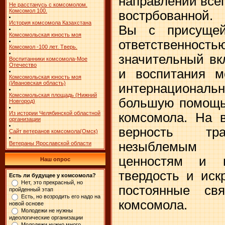
направлении все
Не расстанусь с комсомолом.
Комсомол 100.
вострбованной.
История комсомола Казахстана
Вы с присуще
Комсомольская юность моя
ответственнос
Комсомол -100 лет. Тверь.
значительный вк
Воспитанники комсомола-Мое
Отечество
и воспитания м
Комсомольская юность моя
(Ивановская область)
интернациональн
Комсомольская площадь (Нижний
большую помощь 
Новгород)
Из истории Челябинской областной
комсомола. На 
организации
верность тра
Сайт ветеранов комсомола(Омск)
незыблемым 
Ветераны Ярославской области
ценностям и п
Наш опрос
твердость и иск
Есть ли будущее у комсомола?
Нет, это прекрасный, но
постоянные св
пройденный этап
Есть, но возродить его надо на
комсомола.
новой основе
Молодежи не нужны
идеологические организации
Молодежи нужно много