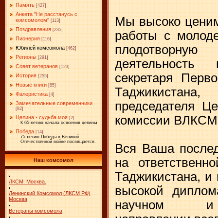
Память
[427]
Анкета "Не расстанусь с
Мы высоко ценим
комсомолом"
[113]
Поздравления
[235]
работы с молод
Пионерия
[116]
плодотворн
Юбилей комсомола
[462]
Регионы
[291]
деятельность
Совет ветеранов
[123]
секретаря Перв
История
[255]
Новые книги
[85]
Таджикистана
Фалеристика
[4]
председателя Це
Замечательные современники
[82]
комиссии ВЛКСМ
Целина - судьба моя
[2]
К 65-летию начала освоения целины
Победа
[14]
75-летию Победы в Великой
Отечественной войне посвящается.
Вся Ваша послед
на ответственн
Наш комсомол
Таджикистана, и 
ЛКСМ. Москва.
высокой диплом
Ленинский Комсомол (ЛКСМ РФ)
Москва
научном и 
Ветераны комсомола