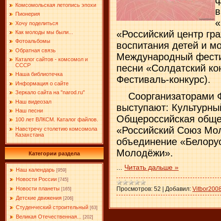
Комсомольская летопись эпохи
в
Пионерия
«
Хочу поделиться
«Российский центр гра
Как молоды мы были...
Фотоальбомы
воспитания детей и м
Обратная связь
Международный фести
Каталог сайтов - комсомол и
СССР
песни «Солдатский кон
Наша библиотечка
Фестиваль-конкурс).
Информация о сайте
Зеркало сайта на "narоd.ru"
Соорганизаторами Фе
Наш видеозал
выступают: Культурны
Наш песни
Общероссийская обще
100 лет ВЛКСМ. Каталог файлов.
«Российский Союз Мо
Навстречу столетию комсомола
Казахстана
объединение «Белору
Молодёжи».
Категории раздела
...
Читать дальше »
Наш календарь
[959]
Новости России
[745]
Просмотров:
52
|
Добавил:
Vitbor200
Новости планеты
[165]
Детские движения
[206]
Студенческий строительный
[63]
Великая Отечественная...
[202]