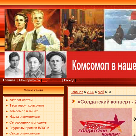
Главная
|
|
Мой профиль
|
Регистрация
|
Выход
|
Вход
Меню сайта
Главная
»
2026
»
Май
»
31
Каталог статей
«Солдатский конверт - 
Твои герои, комсомол
Комсомол в лицах
Наука о комсомоле
к
Сегодняшняя молодежь
В
Лауреаты премии ВЛКСМ
Стихи о комсомоле
ф