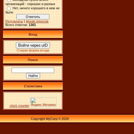
организаций - хороших и разных
Нет, ничего хорошего в нем не
было
Результаты
|
Архив опросов
Всего ответов:
1301
Вход
Войти через uID
Старая форма входа
Поиск
Статистика
clock counter
Copyright MyCorp © 2026