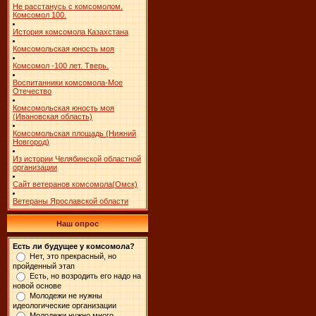
Не расстанусь с комсомолом.
Комсомол 100.
История комсомола Казахстана
Комсомольская юность моя
Комсомол -100 лет. Тверь.
Воспитанники комсомола-Мое
Отечество
Комсомольская юность моя
(Ивановская область)
Комсомольская площадь (Нижний
Новгород)
Из истории Челябинской областной
организации
Сайт ветеранов комсомола(Омск)
Ветераны Ярославской области
Наш опрос
Есть ли будущее у комсомола?
Нет, это прекрасный, но
пройденный этап
Есть, но возродить его надо на
новой основе
Молодежи не нужны
идеологические организации
Молодежи нужно много