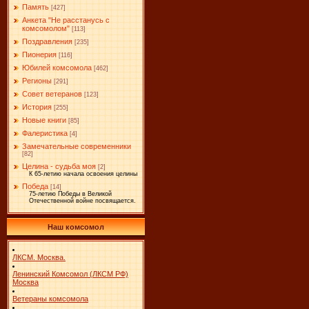
Память
[427]
Анкета "Не расстанусь с
комсомолом"
[113]
Поздравления
[235]
Пионерия
[116]
Юбилей комсомола
[462]
Регионы
[291]
Совет ветеранов
[123]
История
[255]
Новые книги
[85]
Фалеристика
[4]
Замечательные современники
[82]
Целина - судьба моя
[2]
К 65-летию начала освоения целины
Победа
[14]
75-летию Победы в Великой
Отечественной войне посвящается.
Наш комсомол
ЛКСМ. Москва.
Ленинский Комсомол (ЛКСМ РФ)
Москва
Ветераны комсомола