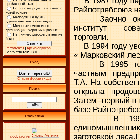
В 1987 году пер
пройденный этап
Райпотребсоюз н
Есть, но возродить его надо на
новой основе
Заочно оконч
Молодежи не нужны
идеологические организации
институт сове
Молодежи нужно много
организаций - хороших и разных
торговли.
Нет, ничего хорошего в нем не
было
В 1994 году уво
Результаты
|
Архив опросов
Всего ответов:
1301
« Марковский ле
В 1995 году 
Вход
частным предп
Войти через uID
Старая форма входа
Т.А. На собстве
Поиск
открыла продов
Затем -первый в 
базе Райпотребс
В 1997 го
Статистика
единомышленник
заготовкой леса
clock counter