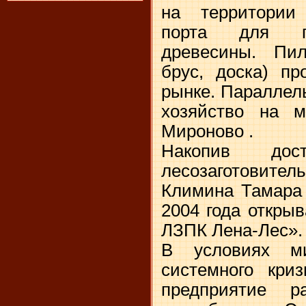
на территории 
порта для гл
древесины. Пи
брус, доска) пр
рынке. Параллел
хозяйство на 
Мироново .
Накопив до
лесозаготовите
Климина Тамара 
2004 года откры
ЛЗПК Лена-Лес».
В условиях м
системного кри
предприятие р