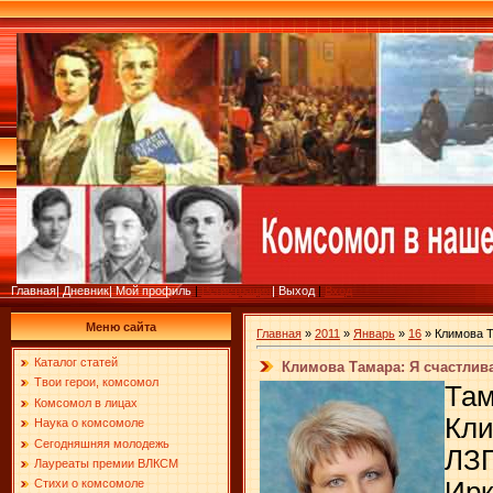
Главная
|
Дневник
|
Мой профиль
|
Регистрация
|
Выход
|
Вход
Меню сайта
Главная
»
2011
»
Январь
»
16
» Климова Т
Каталог статей
Климова Тамара: Я счастлив
Твои герои, комсомол
Та
Комсомол в лицах
Кли
Наука о комсомоле
Сегодняшняя молодежь
ЛЗ
Лауреаты премии ВЛКСМ
Ирк
Стихи о комсомоле