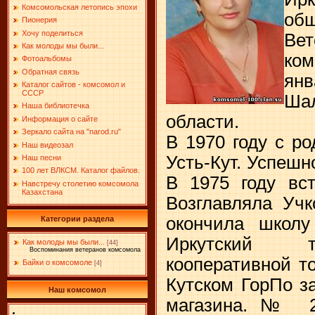
Комсомольская летопись эпохи
общ
Пионерия
Хочу поделиться
Вет
Как молоды мы были...
ко
Фотоальбомы
Обратная связь
янв
Каталог сайтов - комсомол и
СССР
Ша
Наша библиотечка
области.
Информация о сайте
Зеркало сайта на "narоd.ru"
В 1970 году с ро
Наш видеозал
Усть-Кут. Успешн
Наш песни
100 лет ВЛКСМ. Каталог файлов.
В 1975 году вс
Навстречу столетию комсомола
Казахстана
Возглавляла Учк
окончила школ
Категории раздела
Иркутский т
Как молоды мы были...
[44]
Воспоминания ветеранов комсомола
кооперативной то
Байки о комсомоле
[4]
Кутском ГорПо з
Наш комсомол
магазина.№ 2