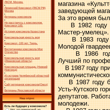
магазина «Культ
ЛКСМ. Москва.
Ленинский Комсомол (ЛКСМ РФ)
заведующей мага
Москва
За это время был
Ветераны комсомола
Не расстанусь с комсомолом.
В 1982 году -
Комсомол 100.
Мастер-умелец».
История комсомола Казахстана
В 1983 году 
Комсомольская юность моя
Комсомол -100 лет. Тверь.
Молодой гвардеец
Воспитанники комсомола-Мое
В 1986 году 
Отечество
Комсомольская юность моя
Лучший по проф
(Ивановская область)
В 1987 году при
Комсомольская площадь (Нижний
Новгород)
коммунистическог
Из истории Челябинской областной
организации
В 1987 году бы
Сайт ветеранов комсомола(Омск)
Усть-Кутского го
Ветераны Ярославской области
депутатов. Работ
Наш опрос
молодежи.
Есть ли будущее у комсомола?
Нет, это прекрасный, но