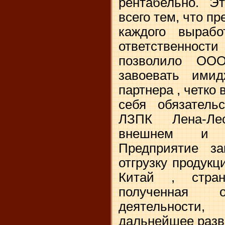
рентабельно. Э
всего тем, что пр
каждого вырабо
ответственности
позволило ОО
завоевать имид
партнера , четко
себя обязатель
ЛЗПК Лена-Ле
внешнем и в
Предприятие за
отгрузку продук
Китай , стра
полученная о
деятельности
дальнейшее разв