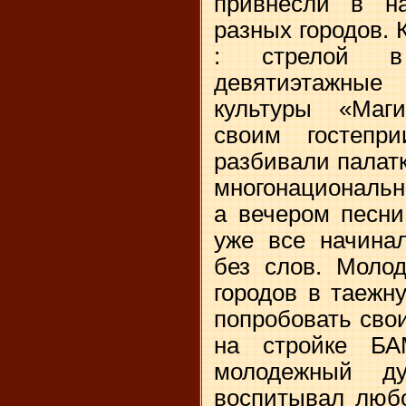
привнесли в н
разных городов. 
: стрелой в
девятиэтажны
культуры «Маг
своим гостепри
разбивали палатк
многонациональн
а вечером песни
уже все начинал
без слов. Моло
городов в таежн
попробовать свои
на стройке Б
молодежный д
воспитывал любо