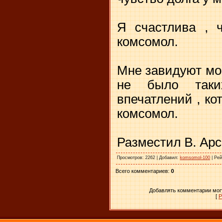
Я счастлива , 
комсомол.
Мне завидуют мои
не было таки
впечатлений , ко
комсомол.
Разместил В. Ар
Просмотров
: 2262 |
Добавил
:
komsomol-100
|
Рей
Всего комментариев
:
0
Добавлять комментарии могу
[
Р