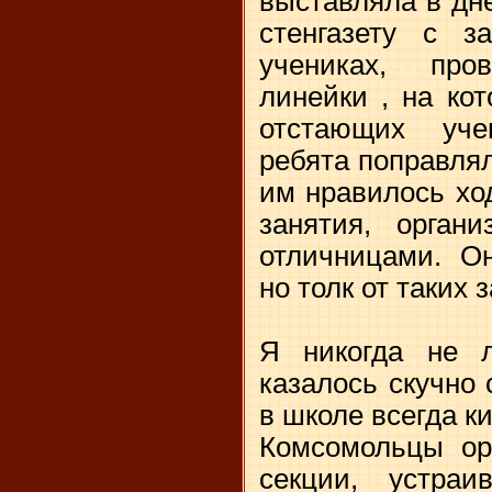
выставляла в дн
стенгазету с з
учениках, про
линейки , на ко
отстающих уче
ребята поправля
им нравилось хо
занятия, орган
отличницами. Он
но толк от таких 
Я никогда не 
казалось скучно 
в школе всегда к
Комсомольцы ор
секции, устраи