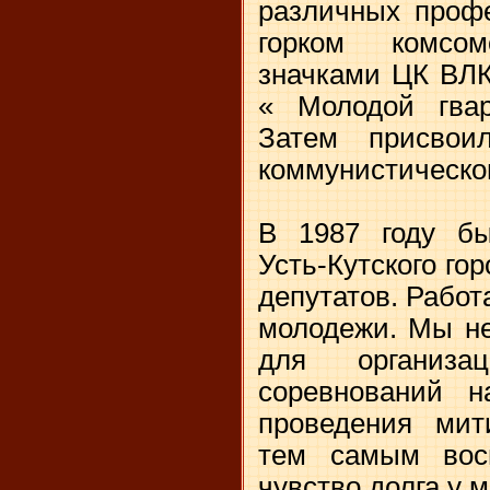
различных профе
горком комсо
значками ЦК ВЛК
« Молодой гвар
Затем присвои
коммунистическог
В 1987 году бы
Усть-Кутского го
депутатов. Работ
молодежи. Мы не
для организац
соревнований н
проведения мит
тем самым вос
чувство долга у 