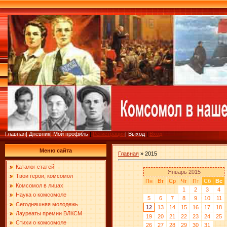
Главная
|
Дневник
|
Мой профиль
|
Регистрация
|
Выход
|
Вход
Меню сайта
Главная
»
2015
Каталог статей
Январь 2015
Твои герои, комсомол
Пн
Вт
Ср
Чт
Пт
Сб
Вс
Комсомол в лицах
1
2
3
4
Наука о комсомоле
5
6
7
8
9
10
11
Сегодняшняя молодежь
12
13
14
15
16
17
18
Лауреаты премии ВЛКСМ
19
20
21
22
23
24
25
Стихи о комсомоле
26
27
28
29
30
31