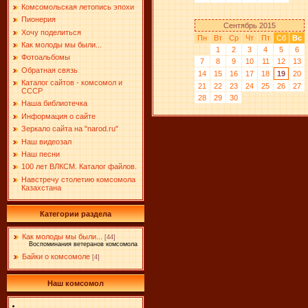
Комсомольская летопись эпохи
Пионерия
Сентябрь 2015
Хочу поделиться
Пн
Вт
Ср
Чт
Пт
Сб
Вс
Как молоды мы были...
1
2
3
4
5
6
Фотоальбомы
7
8
9
10
11
12
13
Обратная связь
14
15
16
17
18
19
20
Каталог сайтов - комсомол и
21
22
23
24
25
26
27
СССР
28
29
30
Наша библиотечка
Информация о сайте
Зеркало сайта на "narоd.ru"
Наш видеозал
Наш песни
100 лет ВЛКСМ. Каталог файлов.
Навстречу столетию комсомола
Казахстана
Категории раздела
Как молоды мы были...
[44]
Воспоминания ветеранов комсомола
Байки о комсомоле
[4]
Наш комсомол