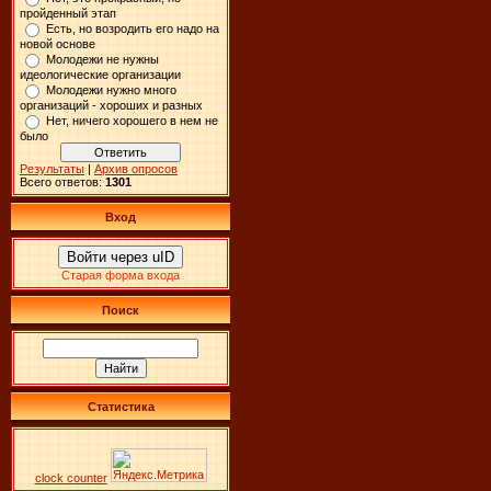
пройденный этап
Есть, но возродить его надо на
новой основе
Молодежи не нужны
идеологические организации
Молодежи нужно много
организаций - хороших и разных
Нет, ничего хорошего в нем не
было
Результаты
|
Архив опросов
Всего ответов:
1301
Вход
Войти через uID
Старая форма входа
Поиск
Статистика
clock counter