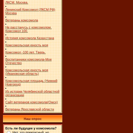
ЛКСМ. Москва.
Ленинский Комсомол (ЛКСМ РФ)
Москва
Ветераны комсомола
Не расстанусь с комсомолом.
Комсомол 100.
История комсомола Казахстана
Комсомольская юность моя
Комсомол -100 лет. Тверь.
Воспитанники комсомола-Мое
Отечество
Комсомольская юность моя
(Ивановская область)
Комсомольская площадь (Нижний
Новгород)
Из истории Челябинской областной
организации
Сайт ветеранов комсомола(Омск)
Ветераны Ярославской области
Наш опрос
Есть ли будущее у комсомола?
Нет, это прекрасный, но