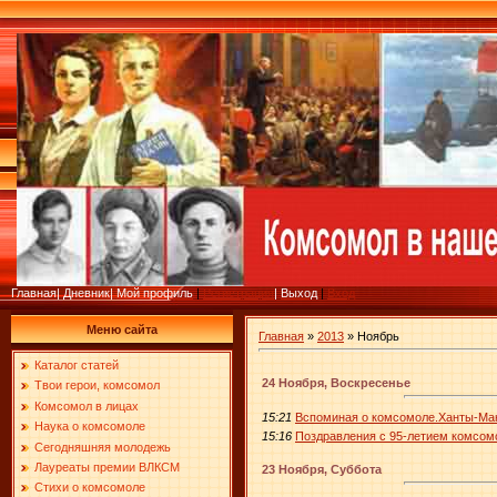
Главная
|
Дневник
|
Мой профиль
|
Регистрация
|
Выход
|
Вход
Меню сайта
Главная
»
2013
»
Ноябрь
Каталог статей
24 Ноября, Воскресенье
Твои герои, комсомол
Комсомол в лицах
15:21
Вспоминая о комсомоле.Ханты-Ман
Наука о комсомоле
15:16
Поздравления с 95-летием комсом
Сегодняшняя молодежь
Лауреаты премии ВЛКСМ
23 Ноября, Суббота
Стихи о комсомоле