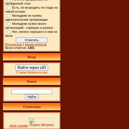
пройденный этап
Есть, но возродить его надо на
новой основе
Молодежи не нужны
идеологические организации
Молодежи нужно много
организаций - хороших и разных
Нет, ничего хорошего в нем не
было
Результаты
|
Архив опросов
Всего ответов:
1301
Вход
Войти через uID
Старая форма входа
Поиск
Статистика
clock counter