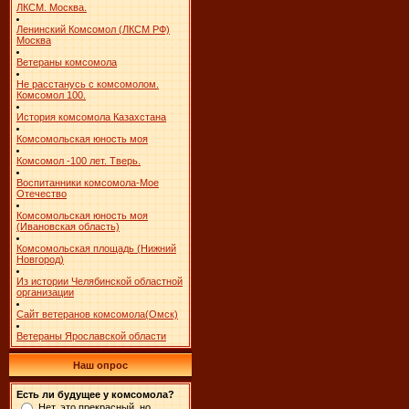
ЛКСМ. Москва.
Ленинский Комсомол (ЛКСМ РФ)
Москва
Ветераны комсомола
Не расстанусь с комсомолом.
Комсомол 100.
История комсомола Казахстана
Комсомольская юность моя
Комсомол -100 лет. Тверь.
Воспитанники комсомола-Мое
Отечество
Комсомольская юность моя
(Ивановская область)
Комсомольская площадь (Нижний
Новгород)
Из истории Челябинской областной
организации
Сайт ветеранов комсомола(Омск)
Ветераны Ярославской области
Наш опрос
Есть ли будущее у комсомола?
Нет, это прекрасный, но