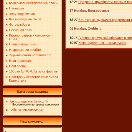
12:24
Предлагю- приобрести знапки в па
Комсомольская летопись эпохи
Пионерия
17 Ноября, Воскресенье
Хочу поделиться
Как молоды мы были...
15:27
В Интернет-журналах продолжают 
Фотоальбомы
09 Ноября, Суббота
Обратная связь
Каталог сайтов - комсомол и
10:16
Губернатор Курской оболасти о ком
СССР
10:07
Хочу поделиться ..о комсомоле
(0)
Наша библиотечка
Информация о сайте
Зеркало сайта на "narоd.ru"
Наш видеозал
Наш песни
100 лет ВЛКСМ. Каталог файлов.
Навстречу столетию комсомола
Казахстана
Категории раздела
Как молоды мы были...
[44]
Воспоминания ветеранов комсомола
Байки о комсомоле
[4]
Наш комсомол